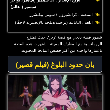
تاريخ الإصدار : 19 سبتمبر (اليابان)، أواخر
سبتمبر (العالم)
المنصة : كرانشيرول / سوني بيكتشرز
اللغة : اليابانية (ترجمة/دبلجة بالإنجليزية لاحقًا)
تتطور قصة دنجي مع قصة ”ريز“، حيث تمتزج
الرومانسية مع المعارك المميتة. اشتهرت هذه القصة
باعتبارها واحدة من أكثر قصص المانجا المحبوبة.
بان حدود البلوغ (فيلم قصير)